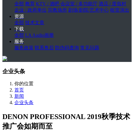
全部
教育
KTV / 酒吧
会议室 / 多功能厅
酒店 / 度假村
企业 / 政府单位
宗教场所
剧场/剧院/艺术中心
租赁演出
资源
全部
技术文章
下载
全部
LA Audio画册
服务
服务政策
联系售后
防伪码查询
常见问题
企业头条
你的位置
首页
新闻
企业头条
DENON PROFESSIONAL 2019秋季技术
推广会如期而至