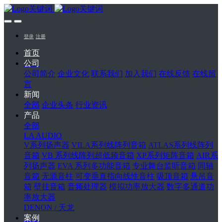
登录
注册
首页
公司
公司简介
企业文化
联系我们
加入我们
在线反馈
在线留
言
新闻
全部
企业头条
行业资讯
产品
全部
LA AUDIO
V系列扬声器
VILA系列线阵列音箱
ATLAS系列线阵列
音箱
VB 系列线阵列超低频音箱
XP系列矩阵音箱
AIR系
列扬声器
EVA 系列多功能音箱
专业舞台监听音箱
同轴
音箱
无源音柱
可变垂直指向线性音柱
吸顶音箱
悬吊音
箱
壁挂音箱
音频处理器
模拟功率放大器
数字多通道功
率放大器
DENON / 天龙
案例