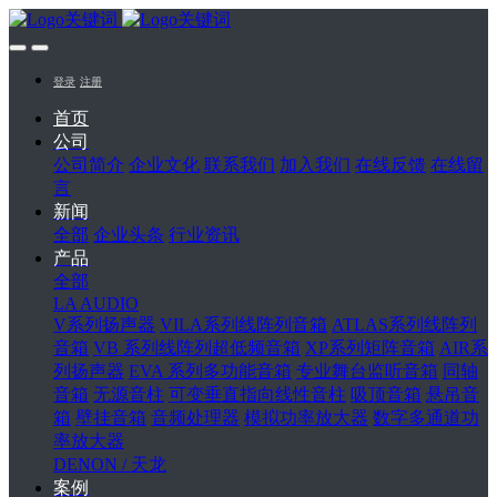
登录
注册
首页
公司
公司简介
企业文化
联系我们
加入我们
在线反馈
在线留
言
新闻
全部
企业头条
行业资讯
产品
全部
LA AUDIO
V系列扬声器
VILA系列线阵列音箱
ATLAS系列线阵列
音箱
VB 系列线阵列超低频音箱
XP系列矩阵音箱
AIR系
列扬声器
EVA 系列多功能音箱
专业舞台监听音箱
同轴
音箱
无源音柱
可变垂直指向线性音柱
吸顶音箱
悬吊音
箱
壁挂音箱
音频处理器
模拟功率放大器
数字多通道功
率放大器
DENON / 天龙
案例