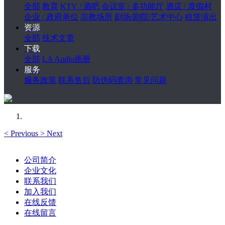
全部
教育
KTV / 酒吧
会议室 / 多功能厅
酒店 / 度假村
企业 / 政府单位
宗教场所
剧场/剧院/艺术中心
租赁演出
资源
全部
技术文章
下载
全部
LA Audio画册
服务
服务政策
联系售后
防伪码查询
常见问题
<
Previous
>
Next
公司简介
企业文化
联系我们
加入我们
在线反馈
在线留言